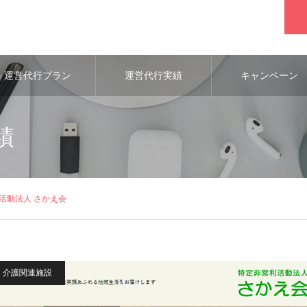
運営代行プラン
運営代行実績
キャンペーン
績
活動法人 さかえ会
介護関連施設