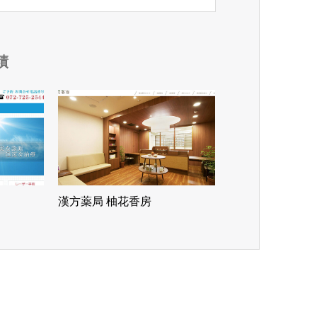
績
漢方薬局 柚花香房