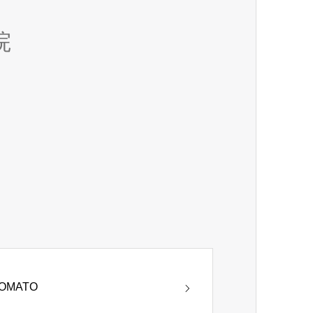
院
OMATO